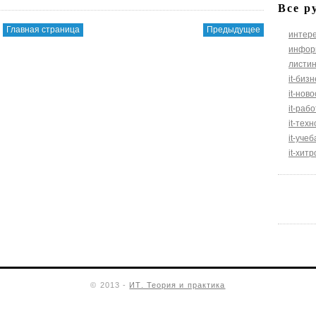
Все р
Главная страница
Предыдущее
интер
инфор
листи
it-биз
it-нов
it-раб
it-тех
it-уче
it-хит
© 2013 -
ИТ. Теория и практика