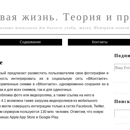
вая жизнь. Теория и пр
онные технологии для бизнеса, учебы, жизни. Интернет-новост
Содержание
Контакты
Подпи
е
орый предлагает разместить пользователям свои фотографии и
ость интегрировать их в социальную сеть «ВКонтакте».
ормленные снимки в «ВКонтакте», одновременно сохраняя их в
к и для всех снимков, так и для одиночных.
бложка фото или видеоролика, а также ссылка на него в
Поиск
m 4.1 возможна также загрузка видеороликов из мобильного
могли совершать интеграцию только в сетях Facebook, Twitter,
тим сервером пользуются 130 млн. человек. Отметим, что новую
инах Apple App Store и Google Play.