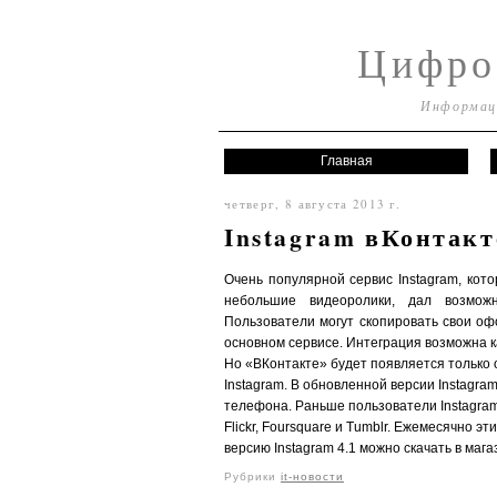
Цифро
Информаци
Главная
четверг, 8 августа 2013 г.
Instagram вКонтакт
Очень популярной сервис Instagram, кот
небольшие видеоролики, дал возможн
Пользователи могут скопировать свои оф
основном сервисе. Интеграция возможна ка
Но «ВКонтакте» будет появляется только о
Instagram. В обновленной версии Instagra
телефона. Раньше пользователи Instagram 
Flickr, Foursquare и Tumblr. Ежемесячно э
версию Instagram 4.1 можно скачать в магаз
Рубрики
it-новости